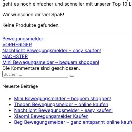
geht es noch einfacher und schneller mit unserer Top 10
Wir wünschen dir viel Spaß!
Keine Produkte gefunden.
Bewegungsmelder
VORHERIGER
Beitragsnavigation
Nachtlicht Bewegungsmelder – easy kaufen!
NÄCHSTER
Mini Bewegungsmelder – bequem shoppen!
Die Kommentare sind geschlossen.
Suchen
Suchen
nach:
Neueste Beiträge
Mini Bewegungsmelder – bequem shoppen!
Theben Bewegungsmelder – online kaufen
Nachtlicht Bewegungsmelder – easy kaufen!
Xiaomi Bewegungsmelder Kaufen
Beg Bewegungsmelder – ganz entspannt online kauf