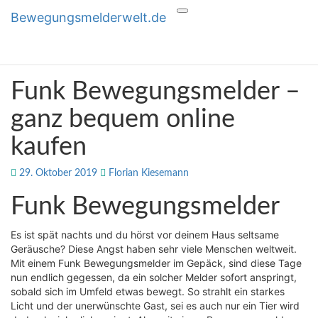
Bewegungsmelderwelt.de
Toggle
Bewegungsmelderwelt.de
Alles zum Thema
navigation
Bewegungsmelder
Funk
Funk Bewegungsmelder –
Bewegungsmelder
–
ganz bequem online
ganz
kaufen
bequem
online
kaufen
29. Oktober 2019
Florian Kiesemann
Funk Bewegungsmelder
Es ist spät nachts und du hörst vor deinem Haus seltsame
Geräusche? Diese Angst haben sehr viele Menschen weltweit.
Mit einem Funk Bewegungsmelder im Gepäck, sind diese Tage
nun endlich gegessen, da ein solcher Melder sofort anspringt,
sobald sich im Umfeld etwas bewegt. So strahlt ein starkes
Licht und der unerwünschte Gast, sei es auch nur ein Tier wird